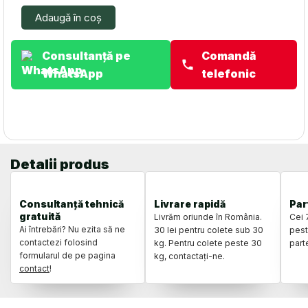
E
Adaugă în coș
16687
Consultanță pe
Comandă
WhatsApp
telefonic
Detalii produs
Consultanță tehnică
Livrare rapidă
Par
gratuită
Livrăm oriunde în România.
Cei 
Ai întrebări? Nu ezita să ne
30 lei pentru colete sub 30
pest
contactezi folosind
kg. Pentru colete peste 30
part
formularul de pe pagina
kg, contactați-ne.
contact
!