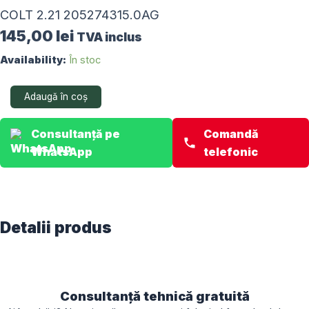
COLT 2.21 205274315.0AG
145,00
lei
TVA inclus
Cantitate
Availability:
În stoc
COLT
2.21
Adaugă în coș
205274315.0AG
Consultanță pe
Comandă
WhatsApp
telefonic
Detalii produs
Consultanță tehnică gratuită