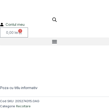
205274315.0AG
Skip
to
content
Contul meu
0
Cart
0,00
lei
Poza cu titlu informativ
Cod SKU:
205274315.0AG
Categorie
Recoltare