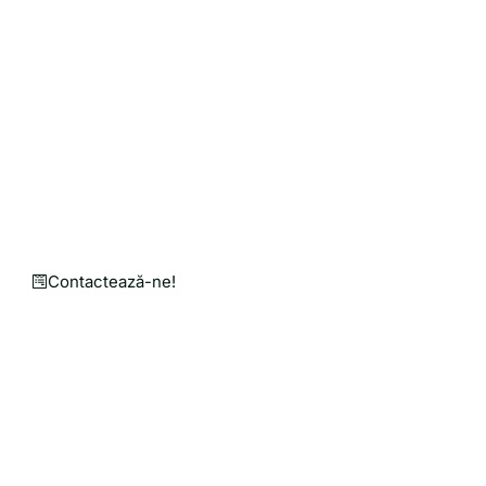
Solicită o Cotație de Preț
Personalizată pentru Nev
Punem mână de la mână pentru o agricultură mai bu
Un magazin online în care găsești utilaje agricole, 
Contactează-ne!