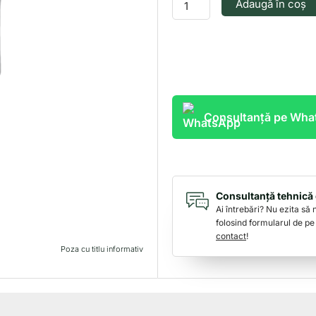
Adaugă în coș
COLIER
10-
19MM
Consultanță pe Wh
Consultanță tehnică 
Ai întrebări? Nu ezita să
folosind formularul de pe
contact
!
Poza cu titlu informativ