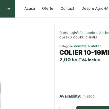
Acasă
Oferte
Contact
Despre Agro-M
Prima pagină
/
Industrie si Atelier
Cod SKU:
COLIER 10-19MM
Industrie si Atelier
Categorie
COLIER 10-19M
2,00
lei
TVA inclus
Cantitate
Availability:
În stoc
COLIER
10-
19MM