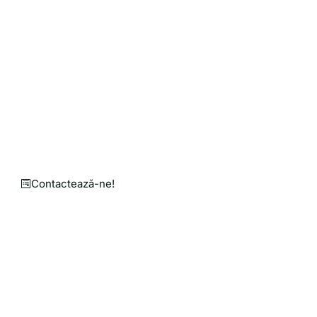
Solicită o Cotație de Preț
Personalizată pentru Nev
Punem mână de la mână pentru o agricultură mai bu
Un magazin online în care găsești utilaje agricole, 
Contactează-ne!