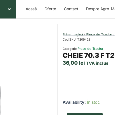
Acasă
Oferte
Contact
Despre Agro-M
Prima pagină
/
Piese de Tractor
/
Cod SKU:
T209428
Piese de Tractor
Categorie
CHEIE 70.3 F T
36,00
lei
TVA inclus
Cantitate
Availability:
În stoc
CHEIE
70.3
F