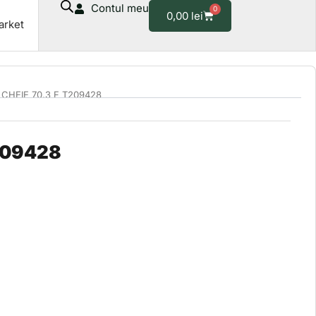
Contul meu
0
T209428
Cart
0,00
lei
arket
 CHEIE 70.3 F T209428
209428