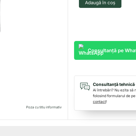
Adaugă în coș
T209428
Consultanță pe Wh
Consultanță tehnică 
Ai întrebări? Nu ezita să
folosind formularul de pe
contact
!
Poza cu titlu informativ