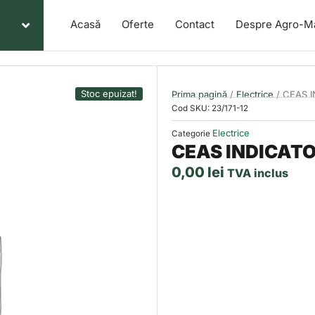
Acasă
Oferte
Contact
Despre Agro-M
Stoc epuizat!
Prima pagină
/
Electrice
/ CEAS I
Cod SKU:
23/171-12
Electrice
Categorie
CEAS INDICATO
0,00
lei
TVA inclus