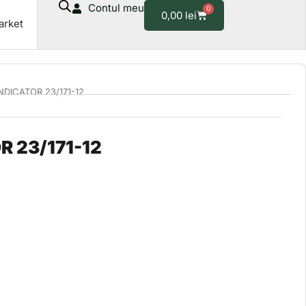
Contul meu
0
Cart
0,00
lei
arket
NDICATOR 23/171-12
R 23/171-12