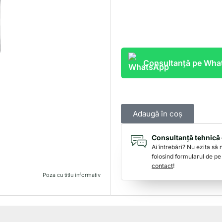
Consultanță pe Wh
Adaugă în coș
Consultanță tehnică 
Ai întrebări? Nu ezita să
folosind formularul de pe
contact
!
Poza cu titlu informativ