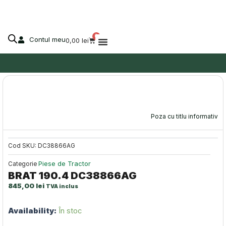
DC38866AG
Skip
to
content
0
Contul meu
Cart
0,00
lei
Despre Agro-Market
Poza cu titlu informativ
Cod SKU:
DC38866AG
Piese de Tractor
Categorie
BRAT 190.4 DC38866AG
845,00
lei
TVA inclus
Cantitate
Availability:
În stoc
BRAT
190.4