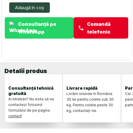
DC38866AG
Adaugă în coș
Consultanță pe
Comandă
WhatsApp
telefonic
Detalii produs
Consultanță tehnică
Livrare rapidă
Par
gratuită
Livrăm oriunde în România.
Cei 
Ai întrebări? Nu ezita să ne
30 lei pentru colete sub 30
pest
contactezi folosind
kg. Pentru colete peste 30
part
formularul de pe pagina
kg, contactați-ne.
contact
!