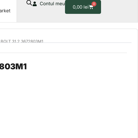
Contul meu
0
Cart
0,00
lei
arket
 BOLT 31.2 3672803M1
2803M1