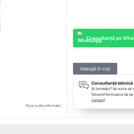
Consultanță pe Wh
Adaugă în coș
Consultanță tehnică 
Ai întrebări? Nu ezita să
folosind formularul de pe
contact
!
Poza cu titlu informativ