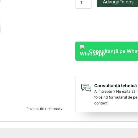
Adaugă în coș
22/495-
213AG
Consultanță pe Wh
Consultanță tehnică 
Ai întrebări? Nu ezita să
folosind formularul de pe
contact
!
Poza cu titlu informativ