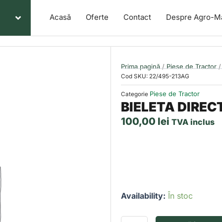
Acasă
Oferte
Contact
Despre Agro-M
Prima pagină
/
Piese de Tractor
/
Cod SKU:
22/495-213AG
Piese de Tractor
Categorie
BIELETA DIREC
100,00
lei
TVA inclus
Cantitate
Availability:
În stoc
BIELETA
DIRECTIE
90.3