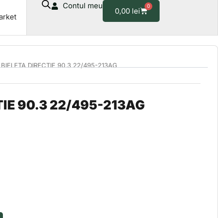
Contul meu
0
22/495-
Cart
0,00
lei
arket
213AG
 BIELETA DIRECTIE 90.3 22/495-213AG
TIE 90.3 22/495-213AG