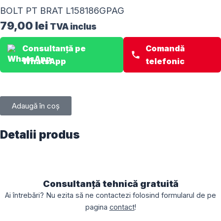
BOLT PT BRAT L158186GPAG
79,00
lei
TVA inclus
Consultanță pe
Comandă
WhatsApp
telefonic
Adaugă în coș
Detalii produs
Consultanță tehnică gratuită
Ai întrebări? Nu ezita să ne contactezi folosind formularul de pe
pagina
contact
!