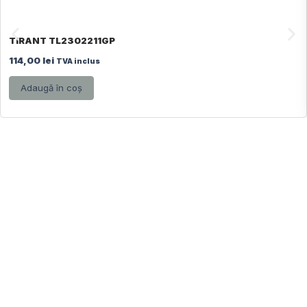
TIRANT TL2302211GP
114,00
lei
TVA inclus
Adaugă în coș