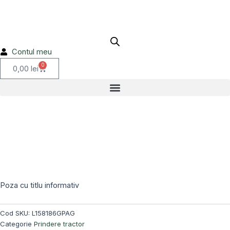
Skip
to
content
Contul meu
0
Cart
0,00
lei
Stoc epuizat!
Poza cu titlu informativ
Cod SKU:
L158186GPAG
Categorie
Prindere tractor