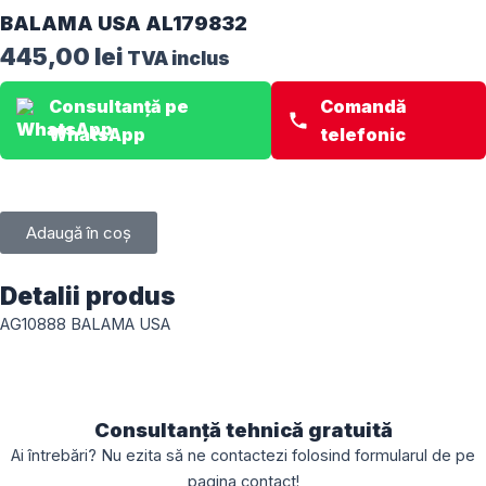
BALAMA USA AL179832
445,00
lei
TVA inclus
Consultanță pe
Comandă
WhatsApp
telefonic
Adaugă în coș
Detalii produs
AG10888 BALAMA USA
Consultanță tehnică gratuită
Ai întrebări? Nu ezita să ne contactezi folosind formularul de pe
pagina
contact
!