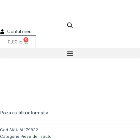
Skip
to
content
Contul meu
0
Cart
0,00
lei
Stoc epuizat!
Poza cu titlu informativ
Cod SKU:
AL179832
Categorie
Piese de Tractor