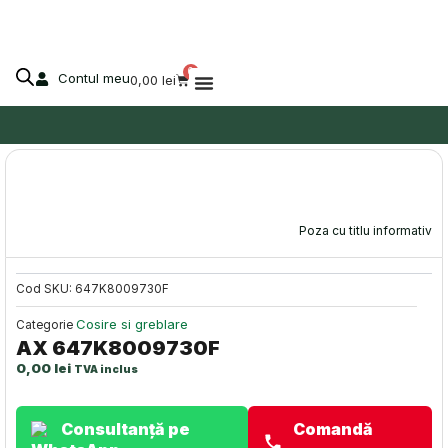
Skip
to
content
0
Contul meu
Cart
0,00
lei
Despre Agro-Market
Stoc epuizat!
Poza cu titlu informativ
Cod SKU:
647K8009730F
Cosire si greblare
Categorie
AX 647K8009730F
0,00
lei
TVA inclus
Consultanță pe
Comandă