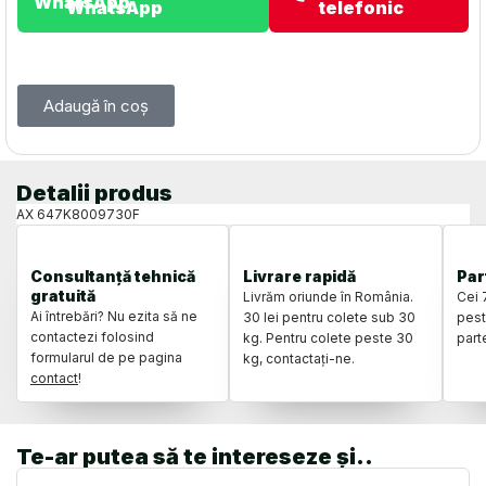
WhatsApp
telefonic
Adaugă în coș
Detalii produs
AX 647K8009730F
Consultanță tehnică
Livrare rapidă
Par
gratuită
Livrăm oriunde în România.
Cei 
Ai întrebări? Nu ezita să ne
30 lei pentru colete sub 30
pest
contactezi folosind
kg. Pentru colete peste 30
part
formularul de pe pagina
kg, contactați-ne.
contact
!
Te-ar putea să te intereseze și..