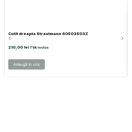
Cutit dreapta Strautmann 60503503Z
210,00
lei
TVA inclus
Adaugă în coș