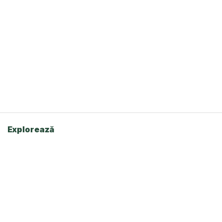
Explorează
Acasă
Oferte
Despre Agro Market
Contact
Pagini Utile
Contul Meu
Politica de Confidențialitate