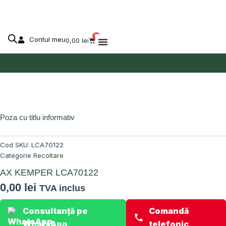
Skip
to
content
0
Contul meu
Cart
0,00
lei
Despre Agro-Market
Stoc epuizat!
Poza cu titlu informativ
Cod SKU:
LCA70122
Categorie
Recoltare
AX KEMPER LCA70122
0,00
lei
TVA inclus
Consultanță pe
Comandă
WhatsApp
telefonic