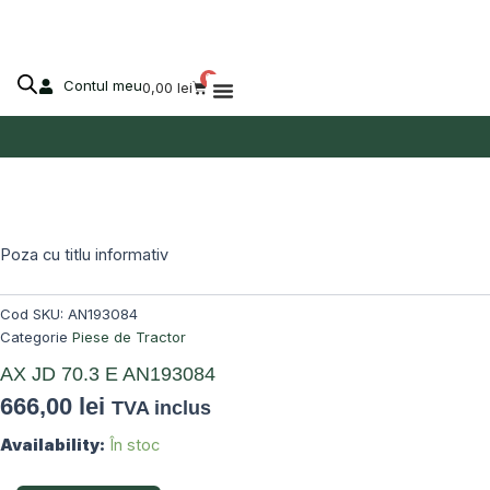
70.3
Skip
E
to
AN193084
content
0
Contul meu
Cart
0,00
lei
Despre Agro-Market
Poza cu titlu informativ
Cod SKU:
AN193084
Categorie
Piese de Tractor
AX JD 70.3 E AN193084
666,00
lei
TVA inclus
Cantitate
Availability:
În stoc
AX
JD