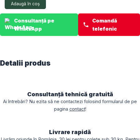
Adaugă în coș
70.3
E
AN193084
Consultanță pe
Comandă
WhatsApp
telefonic
Detalii produs
Consultanță tehnică gratuită
Ai întrebări? Nu ezita să ne contactezi folosind formularul de pe
pagina
contact
!
Livrare rapidă
Livrăm oriunde în România. 30 lei pentru colete sub 30 kg. Pentru