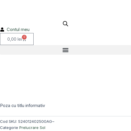
Skip
to
content
Contul meu
0
Cart
0,00
lei
Stoc epuizat!
Poza cu titlu informativ
Cod SKU:
524012402500AG~
Categorie
Prelucrare Sol