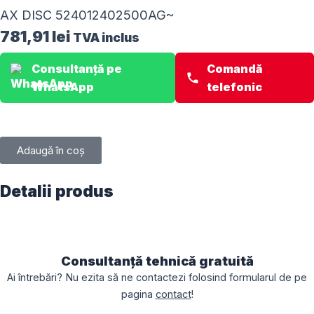
AX DISC 524012402500AG~
781,91
lei
TVA inclus
Consultanță pe
Comandă
WhatsApp
telefonic
Adaugă în coș
Detalii produs
Consultanță tehnică gratuită
Ai întrebări? Nu ezita să ne contactezi folosind formularul de pe
pagina
contact
!