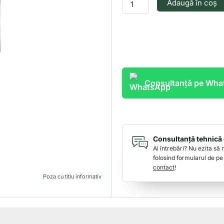
Adaugă în coș
Consultanță pe Wh
Consultanță tehnică 
Ai întrebări? Nu ezita să
folosind formularul de pe
contact
!
Poza cu titlu informativ