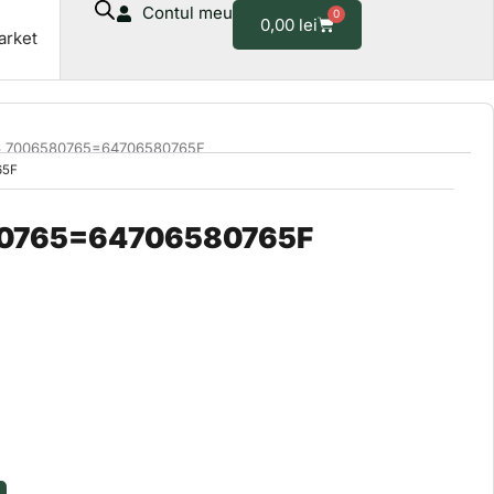
Contul meu
0
Cart
0,00
lei
arket
6 7006580765=64706580765F
65F
80765=64706580765F