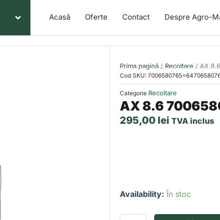
Acasă
Oferte
Contact
Despre Agro-M
Prima pagină
/
Recoltare
/ AX 8.
Cod SKU:
7006580765=647065807
Recoltare
Categorie
AX 8.6 70065
295,00
lei
TVA inclus
Cantitate
Availability:
În stoc
AX
8.6
7006580765=64706580765F