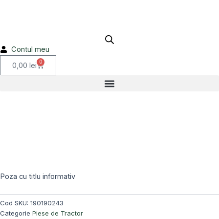
Skip
to
content
Contul meu
0
Cart
0,00
lei
Stoc epuizat!
Poza cu titlu informativ
Cod SKU:
190190243
Categorie
Piese de Tractor