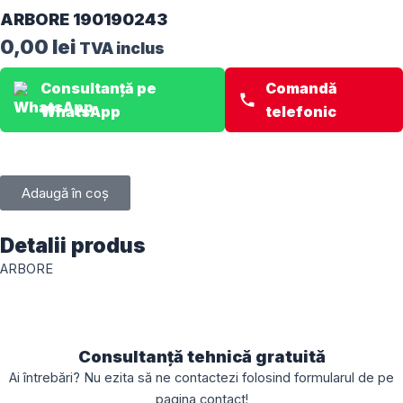
ARBORE 190190243
0,00
lei
TVA inclus
Consultanță pe
Comandă
WhatsApp
telefonic
Adaugă în coș
Detalii produs
ARBORE
Consultanță tehnică gratuită
Ai întrebări? Nu ezita să ne contactezi folosind formularul de pe
pagina
contact
!