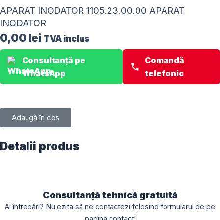
APARAT INODATOR 1105.23.00.00 APARAT
INODATOR
0,00
lei
TVA inclus
Consultanță pe
Comandă
WhatsApp
telefonic
Adaugă în coș
Detalii produs
Consultanță tehnică gratuită
Ai întrebări? Nu ezita să ne contactezi folosind formularul de pe
pagina
contact
!