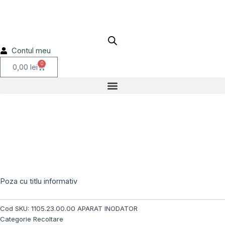
Skip
to
content
Contul meu
0
Cart
0,00
lei
Stoc epuizat!
Poza cu titlu informativ
Cod SKU:
1105.23.00.00 APARAT INODATOR
Categorie
Recoltare