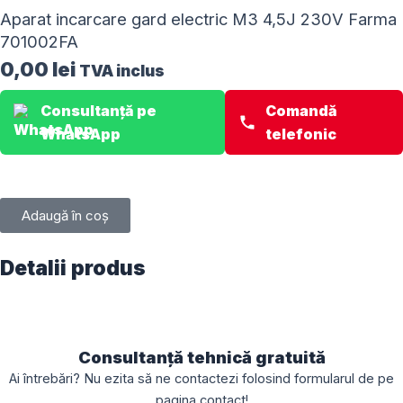
Aparat incarcare gard electric M3 4,5J 230V Farma
701002FA
0,00
lei
TVA inclus
Consultanță pe
Comandă
WhatsApp
telefonic
Adaugă în coș
Detalii produs
Consultanță tehnică gratuită
Ai întrebări? Nu ezita să ne contactezi folosind formularul de pe
pagina
contact
!