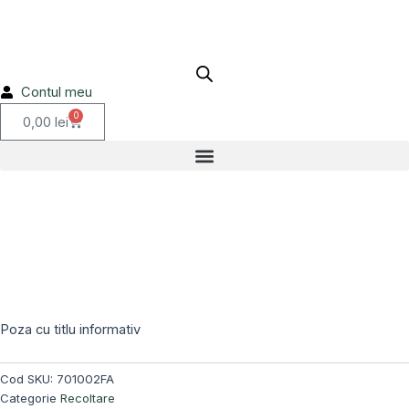
Skip
to
content
Contul meu
0
Cart
0,00
lei
Stoc epuizat!
Poza cu titlu informativ
Cod SKU:
701002FA
Categorie
Recoltare