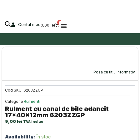
canal
Skip
de
to
bile
content
adancit
0
Contul meu
Cart
0,00
lei
17x40x12mm
6203ZZGP
Despre Agro-Market
Poza cu titlu informativ
Cod SKU:
6203ZZGP
Rulmenti
Categorie
Rulment cu canal de bile adancit
17x40x12mm 6203ZZGP
9,00
lei
TVA inclus
Cantitate
Availability:
În stoc
Rulment