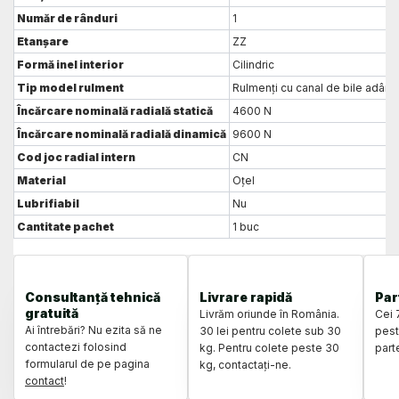
Număr de rânduri
1
Etanșare
ZZ
Formă inel interior
Cilindric
Tip model rulment
Rulmenți cu canal de bile adânci
Încărcare nominală radială statică
4600 N
Încărcare nominală radială dinamică
9600 N
Cod joc radial intern
CN
Material
Oțel
Lubrifiabil
Nu
Cantitate pachet
1 buc
Consultanță tehnică
Livrare rapidă
Par
gratuită
Livrăm oriunde în România.
Cei 
Ai întrebări? Nu ezita să ne
30 lei pentru colete sub 30
pest
contactezi folosind
kg. Pentru colete peste 30
part
formularul de pe pagina
kg, contactați-ne.
contact
!