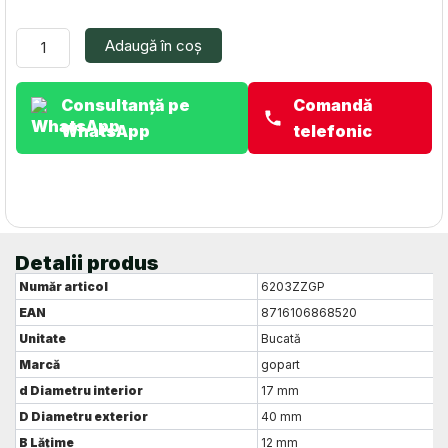
cu
canal
Adaugă în coș
de
bile
adancit
Consultanță pe
Comandă
17x40x12mm
WhatsApp
telefonic
6203ZZGP
Detalii produs
Număr articol
6203ZZGP
EAN
8716106868520
Unitate
Bucată
Marcă
gopart
d
Diametru interior
17 mm
D
Diametru exterior
40 mm
B
Lățime
12 mm