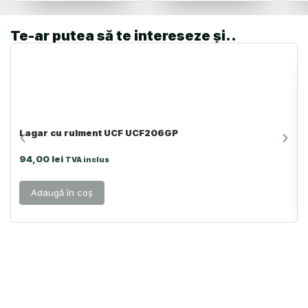
Te-ar putea să te intereseze și..
Lagar cu rulment UCF UCF206GP
94,00
lei
TVA inclus
Adaugă în coș