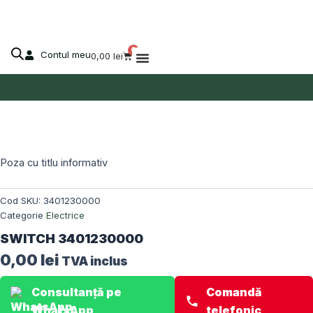
Skip
to
content
0
Contul meu
Cart
0,00
lei
Despre Agro-Market
Stoc epuizat!
Poza cu titlu informativ
Cod SKU:
3401230000
Categorie
Electrice
SWITCH 3401230000
0,00
lei
TVA inclus
Consultanță pe
Comandă
WhatsApp
telefonic