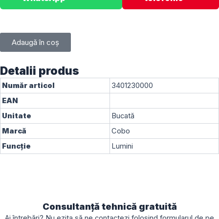
Adaugă în coș
Detalii produs
Număr articol
3401230000
EAN
Unitate
Bucată
Marcă
Cobo
Funcție
Lumini
Consultanță tehnică gratuită
Ai întrebări? Nu ezita să ne contactezi folosind formularul de pe