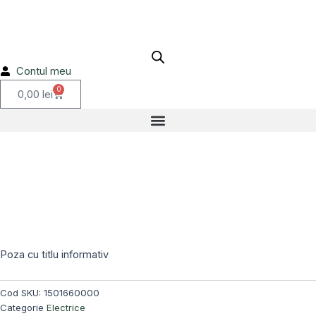
Skip
to
content
Contul meu
0
Cart
0,00
lei
Stoc epuizat!
Poza cu titlu informativ
Cod SKU:
1501660000
Categorie
Electrice