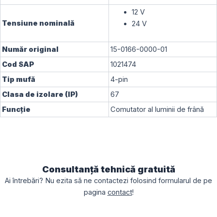
12 V
Tensiune nominală
24 V
Număr original
15-0166-0000-01
Cod SAP
1021474
Tip mufă
4-pin
Clasa de izolare (IP)
67
Funcție
Comutator al luminii de frână
Consultanță tehnică gratuită
Ai întrebări? Nu ezita să ne contactezi folosind formularul de pe
pagina
contact
!