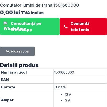
Comutator lumini de frana 1501660000
0,00
lei
TVA inclus
Consultanță pe
Comandă
WhatsApp
telefonic
Adaugă în coș
Detalii produs
Număr articol
1501660000
EAN
Unitate
Bucată
12 A
Amper
3 A