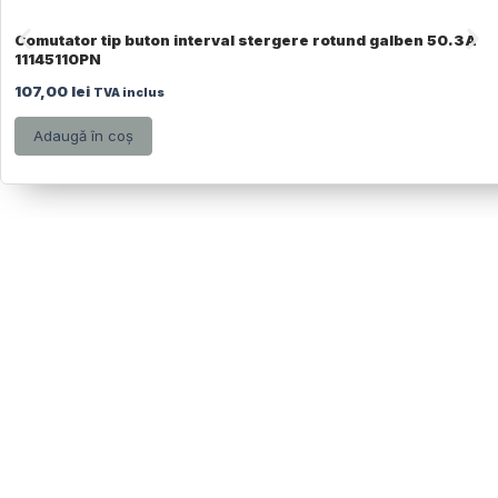
Comutator tip buton interval stergere rotund galben 50.3A
11145110PN
107,00
lei
TVA inclus
Adaugă în coș